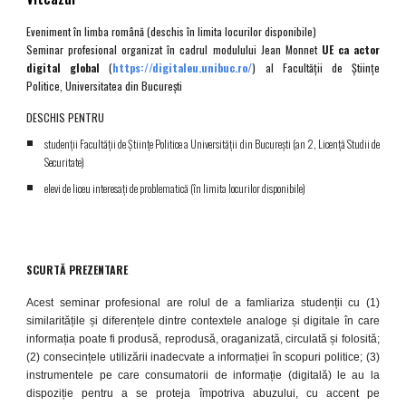
Eveniment în limba română
(
deschis în limita locurilor disponibile
)
Seminar profesional organizat în cadrul modulului
Jean Monnet
UE ca actor
digital global
(
https://digitaleu.unibuc.ro/
) al
Facultății de Științe
Politice, Universitatea din București
DESCHIS PENTRU
studenții Facultății de Științe Politice a Universității din București
(
an 2, Licență Studii de
Securitate
)
elevi de liceu interesați de problematică
(
în limita locurilor disponibile
)
SCURTĂ PREZENTARE
Acest seminar profesional are rolul de a famliariza studenții cu
(1)
similaritățile și diferențele dintre contextele analoge și digitale în care
informația poate fi produsă
,
reprodusă, oraganizată, circulată și folosită
;
(2)
consecințele utilizării inadecvate a informației în scopuri politice
; (3)
instrumentele pe care consumatorii de informație
(digitală)
le au la
dispoziție pentru a se proteja împotriva abuzului
, cu acce
nt pe