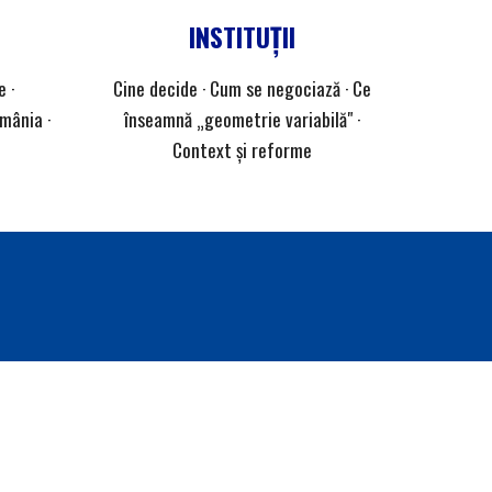
INSTITUȚII
e ·
Cine decide · Cum se negociază · Ce
mânia ·
înseamnă „geometrie variabilă" ·
Context și reforme