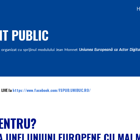
ip to main content
Skip to navigat
NT PUBLIC
 organizat cu sprijinul modulului Jean Monnet
Uniunea Europeană ca Actor Digital
 LIVE la
https://www.facebook.com/FSPUB.UNIBUC.RO/
CENTRU
?
 UNEI UNIUNI EUROPENE CU MAI M