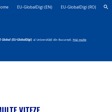
Home
EU-GlobalDigi (EN)
EU-GlobalDigi (RO)
ion
 Global (EU-GlobalDigi)
al Universității din București
.
Mai multe
ULTE VITEZE