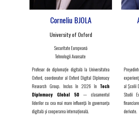
Corneliu BJOLA
University of Oxford
Securitate Europeană
Tehnologii Avansate
Profesor de diplomație digitală la Universitatea
Președin
Oxford, coordonator al Oxford Digital Diplomacy
experiență
Research Group. Inclus în 2026 în
Tech
al Școlii
Diplomacy Global 50
— clasamentul
Studii E
liderilor cu cea mai mare influență în guvernanța
financiar
digitală și cooperarea internațională.
derivate.