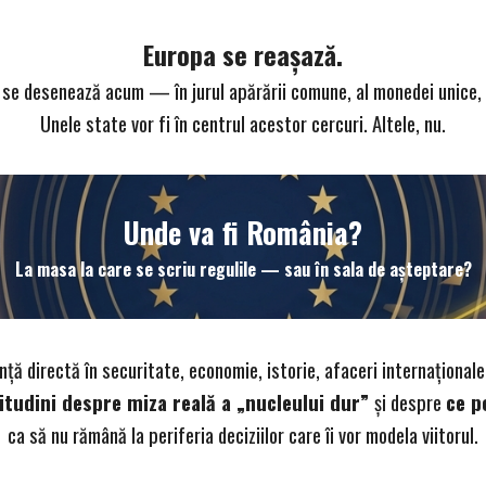
Europa se reașază.
 se desenează acum — în jurul apărării comune, al monedei unice, a
Unele state vor fi în centrul acestor cercuri. Altele, nu.
Unde va fi România?
La masa la care se scriu regulile — sau în sala de așteptare?
nță directă în securitate, economie, istorie, afacer
i
interna
ț
ionale
titudini despre miza reală a „nucleului dur
”
și despre
ce p
ca să nu rămână la periferia deciziilor care îi vor modela viitorul.