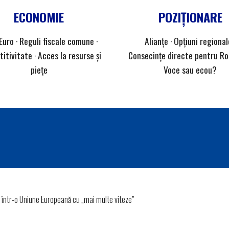
ECONOMIE
POZIȚIONARE
Euro · Reguli fiscale comune ·
Alianțe · Opțiuni regional
itivitate · Acces la resurse și
Consecințe directe pentru Ro
piețe
Voce sau ecou?
 într-o Uniune Europeană cu „mai multe viteze”