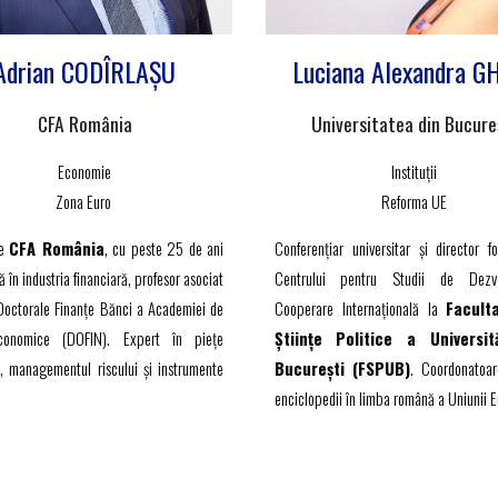
Adrian CODÎRLAȘU
Luciana Alexandra G
CFA România
Universitatea din Bucure
Economie
Instituții
Zona Euro
Reforma UE
te
CFA România
, cu peste 25 de ani
Conferențiar universitar și
director f
 în industria financiară, profesor asociat
Centrului pentru Studii de Dezvo
 Doctorale Finanțe Bănci a Academiei de
Cooperare Internațională
la
Facult
conomice (DOFIN). Expert în piețe
Științe Politice a Universit
e, managementul riscului și instrumente
București (FSPUB)
. Coordonatoar
enciclopedii în limba română a Uniunii 