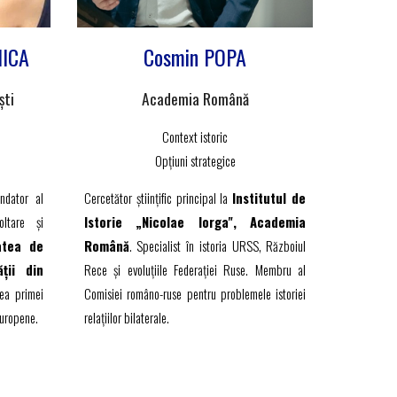
HICA
Cosmin POPA
ști
Academia Română
Context istoric
Opțiuni strategice
ondator al
Cercetător științific principal la
Institutul de
ltare și
Istorie „Nicolae Iorga", Academia
atea de
Română
. Specialist în istoria URSS, Războiul
ății din
Rece și evoluțiile Federației Ruse. Membru al
ea primei
Comisiei româno-ruse pentru problemele istoriei
Europene.
relațiilor bilaterale.