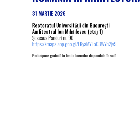
31
MARTIE
2026
Rectoratul Universității din București
Amfiteatrul Ion Mihăilescu (etaj 1)
Șoseaua Panduri nr. 90
https://maps.app.goo.gl/EKyaMYTaC3WYh2jv9
Participare
gratuită în limita locurilor disponibile în sală