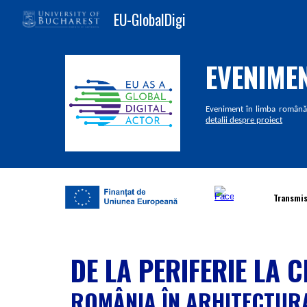
EU-GlobalDigi
Sk
EVENIME
Eveniment în limba română
detalii despre proiect
Transmis
DE LA PERIFERIE LA 
ROMÂNIA ÎN ARHITECTURA